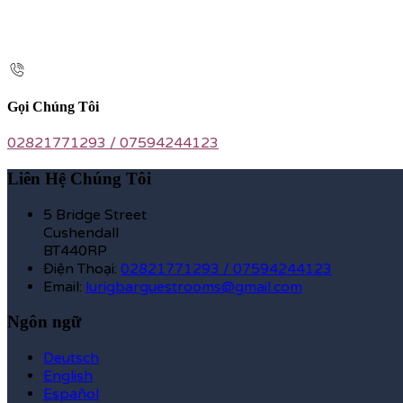
Gọi Chúng Tôi
02821771293 / 07594244123
Liên Hệ Chúng Tôi
5 Bridge Street
Cushendall
BT440RP
Điện Thoại
:
02821771293 / 07594244123
Email:
lurigbarguestrooms@gmail.com
Ngôn ngữ
Deutsch
English
Español