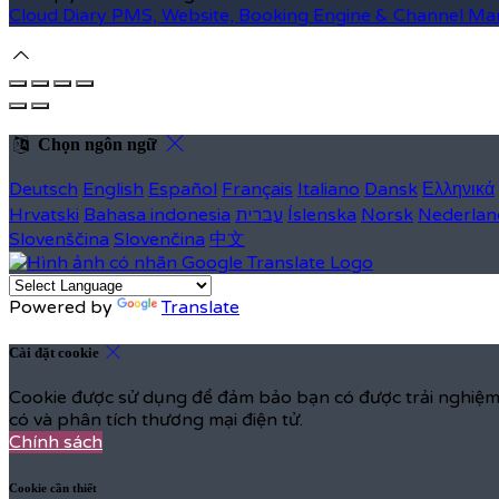
Cloud Diary PMS, Website, Booking Engine & Channel Ma
Chọn ngôn ngữ
Deutsch
English
Español
Français
Italiano
Dansk
Ελληνικά
Hrvatski
Bahasa indonesia
עברית
Íslenska
Norsk
Nederlan
Slovenščina
Slovenčina
中文
Powered by
Translate
Cài đặt cookie
Cookie được sử dụng để đảm bảo bạn có được trải nghiệm 
có và phân tích thương mại điện tử.
Chính sách
Cookie cần thiết