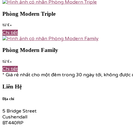
Phòng Modern Triple
từ
£
*
Chi tiết
Phòng Modern Family
từ
£
*
Chi tiết
*
Giá rẻ nhất cho một đêm trong 30 ngày tới, không được
Liên Hệ
Địa chỉ
5 Bridge Street
Cushendall
BT440RP