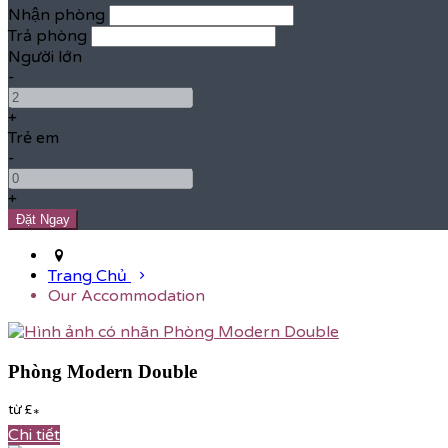
Nhận phòng
Trả phòng
Người lớn
-
+
Trẻ em
-
+
Trang Chủ
Our Accommodation
Phòng Modern Double
từ
£
*
Chi tiết