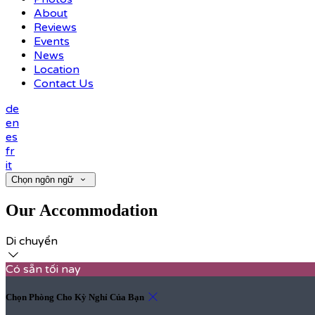
About
Reviews
Events
News
Location
Contact Us
de
en
es
fr
it
Chọn ngôn ngữ
Our Accommodation
Di chuyển
Có sẵn tối nay
Chọn Phòng Cho Kỳ Nghỉ Của Bạn