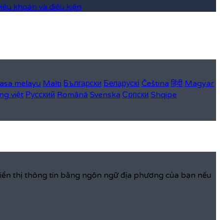
iều khoản và điều kiện
asa melayu
Malti
Български
Беларускі
Čeština
हिंदी
Magyar
ng việt
Русский
Română
Svenska
Српски
Shqipe
hiển thị thông tin bằng ngôn ngữ địa phương của bạn nếu