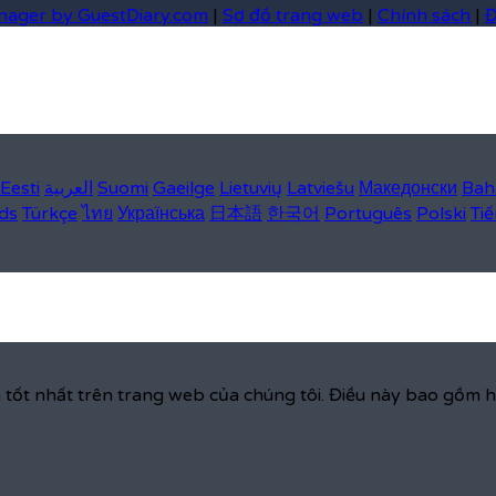
nager by GuestDiary.com
|
Sơ đồ trang web
|
Chính sách
|
Đ
Eesti
العربية
Suomi
Gaeilge
Lietuvių
Latviešu
Македонски
Bah
ds
Türkçe
ไทย
Українська
日本語
한국어
Português
Polski
Tiế
tốt nhất trên trang web của chúng tôi. Điều này bao gồm 