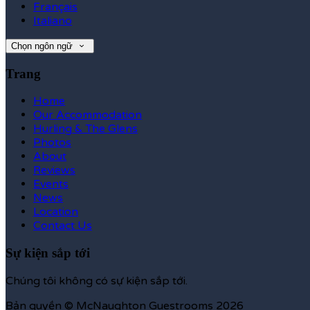
Français
Italiano
Chọn ngôn ngữ
Trang
Home
Our Accommodation
Hurling & The Glens
Photos
About
Reviews
Events
News
Location
Contact Us
Sự kiện sắp tới
Chúng tôi không có sự kiện sắp tới.
Bản quyền
©
McNaughton Guestrooms 2026