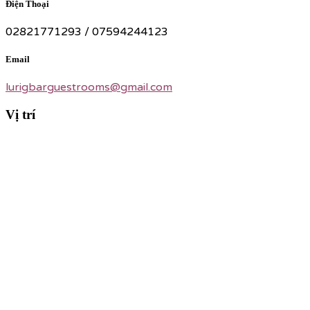
Điện Thoại
02821771293 / 07594244123
Email
lurigbarguestrooms@gmail.com
Vị trí