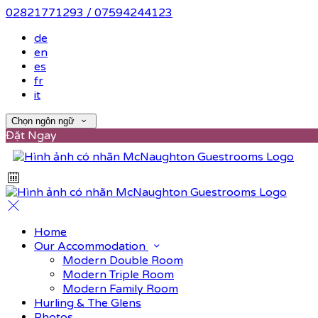
02821771293 / 07594244123
de
en
es
fr
it
Chọn ngôn ngữ
Đặt Ngay
Home
Our Accommodation
Modern Double Room
Modern Triple Room
Modern Family Room
Hurling & The Glens
Photos